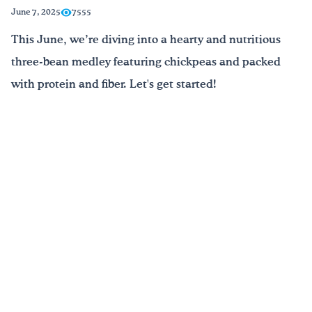
June 7, 2025
7555
¡Bebe agua, Georgia!
This June, we’re diving into a hearty and nutritious
three-bean medley featuring chickpeas and packed
English
Español
|
with protein and fiber. Let's get started!